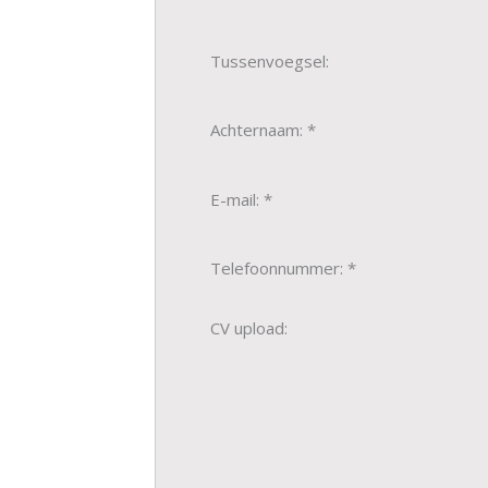
Tussenvoegsel:
Achternaam: *
E-mail: *
Telefoonnummer: *
CV upload: