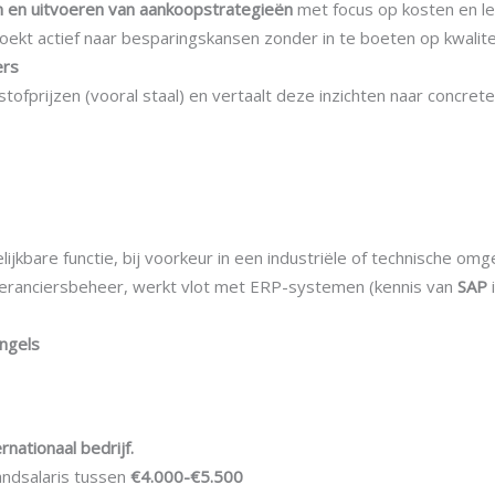
 en uitvoeren van aankoopstrategieën
met focus op kosten en l
zoekt actief naar besparingskansen zonder in te boeten op kwalitei
ers
stofprijzen (vooral staal) en vertaalt deze inzichten naar concre
lijkbare functie, bij voorkeur in een industriële of technische omg
veranciersbeheer, werkt vlot met ERP-systemen (kennis van
SAP
i
ngels
rnationaal bedrijf.
andsalaris tussen
€4.000-€5.500