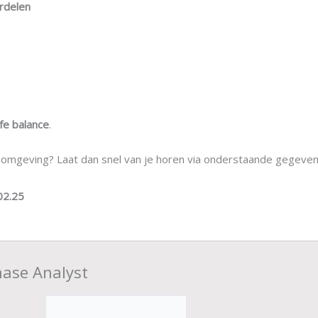
ordelen
fe balance
.
ze omgeving? Laat dan snel van je horen via onderstaande gegeve
02.25
chase Analyst