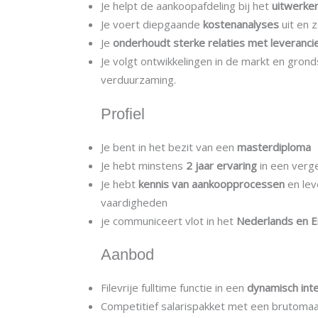
Je helpt de aankoopafdeling bij het
uitwerken
Je voert diepgaande
kostenanalyses
uit en 
Je
onderhoudt sterke relaties met leveranci
Je volgt ontwikkelingen in de markt en grond
verduurzaming.
Profiel
Je bent in het bezit van een
masterdiploma
Je hebt minstens
2 jaar ervaring
in een verge
Je hebt
kennis van aankoopprocessen
en le
vaardigheden
je communiceert vlot in het
Nederlands en E
Aanbod
Filevrije fulltime functie in een
dynamisch inte
Competitief salarispakket met een brutoma