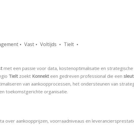
agement
Vast
Voltijds
Tielt
st
met een passie voor data, kostenoptimalisatie en strategische
regio
Tielt
zoekt
Konnekt
een gedreven professional die een
sleu
 optimaliseren van aankoopprocessen, het ondersteunen van strate
en toekomstgerichte organisatie.
ata over aankoopprijzen, voorraadniveaus en leveranciersprestati