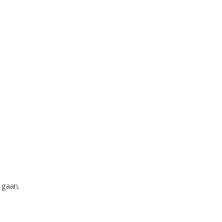
d gaan
.