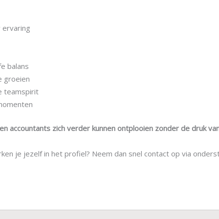
 ervaring
fe balans
e groeien
 teamspirit
 momenten
n accountants zich verder kunnen ontplooien zonder de druk van 
rken je jezelf in het profiel? Neem dan snel contact op via onde