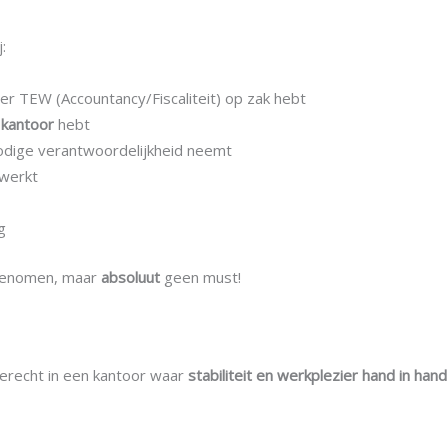
:
er TEW (Accountancy/Fiscaliteit) op zak hebt
r kantoor
hebt
nodige verantwoordelijkheid neemt
 werkt
g
genomen, maar
absoluut
geen must!
 terecht in een kantoor waar
stabiliteit en werkplezier hand in han