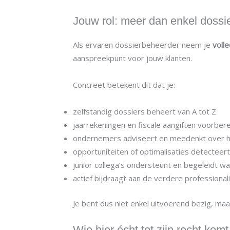
Jouw rol: meer dan enkel dossi
Als ervaren dossierbeheerder neem je
voll
aanspreekpunt voor jouw klanten.
Concreet betekent dit dat je:
zelfstandig dossiers beheert van A tot Z
jaarrekeningen en fiscale aangiften voorberei
ondernemers adviseert en meedenkt over hun
opportuniteiten of optimalisaties detecteer
junior collega’s ondersteunt en begeleidt w
actief bijdraagt aan de verdere professional
Je bent dus niet enkel uitvoerend bezig, ma
Wie hier écht tot zijn recht komt