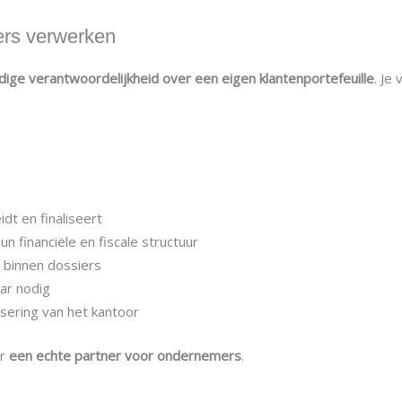
ers verwerken
edige verantwoordelijkheid over een eigen klantenportefeuille
. Je
dt en finaliseert
 financiële en fiscale structuur
t binnen dossiers
aar nodig
isering van het kantoor
ar
een echte partner voor ondernemers
.