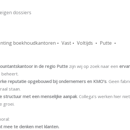
eigen dossiers
unting boekhoudkantoren
Vast
Voltijds
Putte
ountantskantoor in de regio Putte
zijn wij op zoek naar een
erva
 beheert.
erke reputatie opgebouwd bij ondernemers en KMO’s
. Geen fabr
raal staan.
e structuur met een menselijke aanpak
. Collega’s werken hier nie
 groei.
oral:
t mee te denken met klanten.