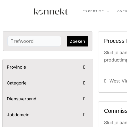
Ga
naar
EXPERTISE
OVE
de
inhoud
Process
Zoeken
Sluit je a
productimp
Provincie
West-Vl
Categorie
Dienstverband
Commissi
Jobdomein
Sluit je a