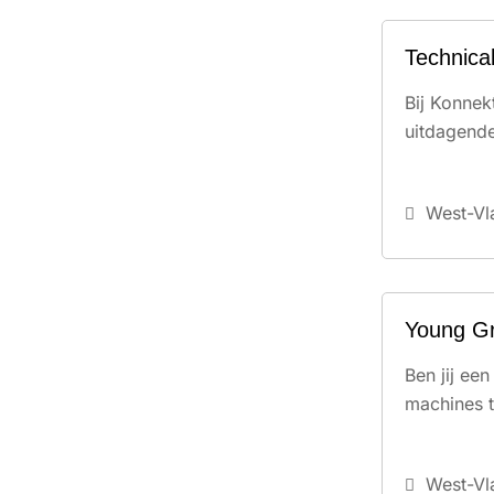
Technica
Bij Konnek
uitdagend
West-Vl
Young Gr
Ben jij ee
machines t
West-Vl