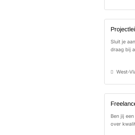
Projectl
Sluit je a
draag bij 
West-Vl
Freelanc
Ben jij ee
over kwali