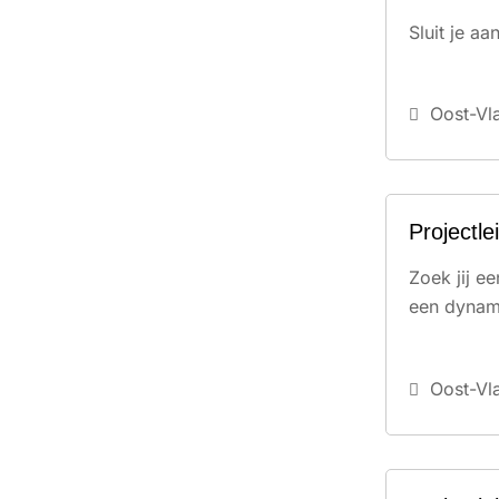
Sluit je a
Oost-Vl
Projectl
Zoek jij e
een dynami
Oost-Vl