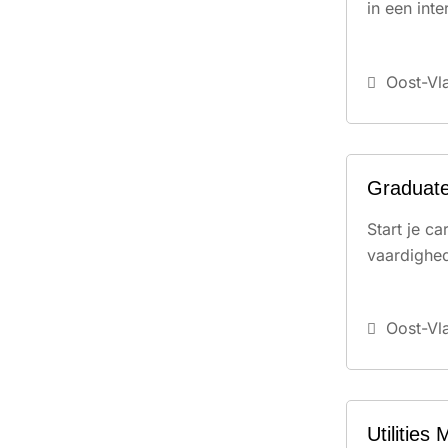
in een int
Oost-Vl
Graduate
Start je c
vaardighed
Oost-Vl
Utilities