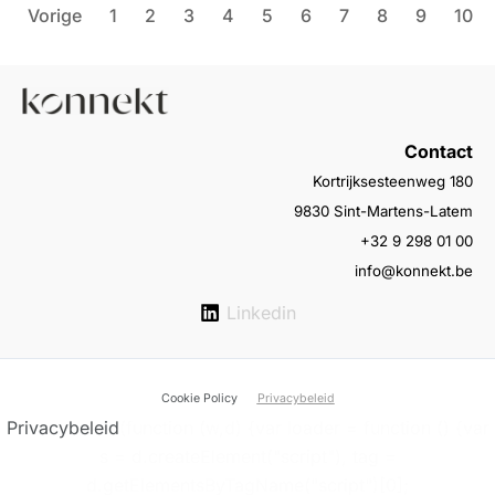
Vorige
1
2
3
4
5
6
7
8
9
10
Contact
Kortrijksesteenweg 180
9830 Sint-Martens-Latem
+32 9 298 01 00
info@konnekt.be
Linkedin
Cookie Policy
Privacybeleid
Privacybeleid
(function (w,d) {var loader = function () {var
s = d.createElement("script"), tag =
d.getElementsByTagName("script")[0];